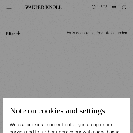
Es wurden keine Produkte gefunden
Filter
Note on cookies and settings
We use cookies in order to offer you an optimum
service and to further improve our web pages based
PRODUKTE