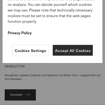
on analysis. You can decide yourself which cookies
we may use. Please note that technically necessary
MATERIALIEN
cookies must be set to ensure that the web pages
function properly.
ÜBER UNS
Privacy Policy
PROFESSIONALS
Cookies Settings
Accept All Cookies
MAGAZIN
NEWSLETTER
Neuigkeiten, Updates, Einblicke und Inspiration von Walter Knoll – zugeschnitten auf
Ihre Interessen.
Anmelden