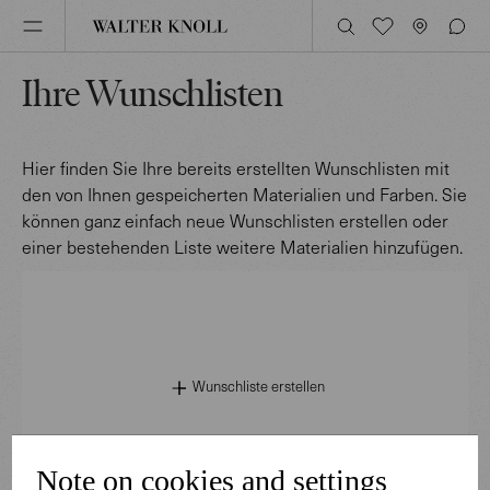
Ihre Wunschlisten
Hier finden Sie Ihre bereits erstellten Wunschlisten mit
den von Ihnen gespeicherten Materialien und Farben. Sie
können ganz einfach neue Wunschlisten erstellen oder
einer bestehenden Liste weitere Materialien hinzufügen.
Wunschliste erstellen
Note on cookies and settings