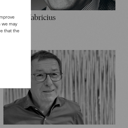
 improve
Preben Fabricius
es we may
e that the