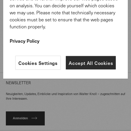
on analysis. You can decide yourself which cookies
we may use. Please note that technically necessary
MATERIALIEN
cookies must be set to ensure that the web pages
function properly.
ÜBER UNS
Privacy Policy
PROFESSIONALS
Cookies Settings
Accept All Cookies
MAGAZIN
NEWSLETTER
Neuigkeiten, Updates, Einblicke und Inspiration von Walter Knoll – zugeschnitten auf
Ihre Interessen.
Anmelden