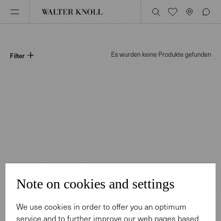
Es wurden keine Produkte gefunden
Filter
Note on cookies and settings
We use cookies in order to offer you an optimum
service and to further improve our web pages based
PRODUKTE