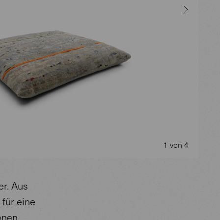
1 von 4
er. Aus
für eine
enen