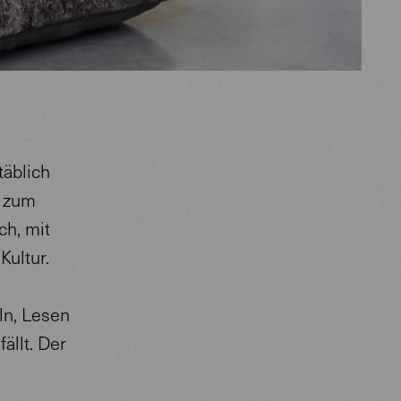
täblich
t zum
ch, mit
Kultur.
eln, Lesen
ällt. Der