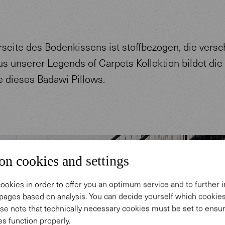
rseite des Bodenkissens ist stoffbezogen, die vers
s unserer Legends of Carpets Kollektion bildet die
e dieses Badawi Pillows.
on cookies and settings
ookies in order to offer you an optimum service and to further
pages based on analysis. You can decide yourself which cooki
se note that technically necessary cookies must be set to ensur
s function properly.