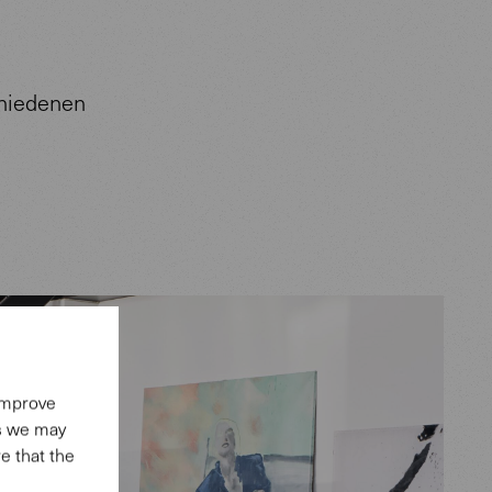
chiedenen
 improve
es we may
e that the