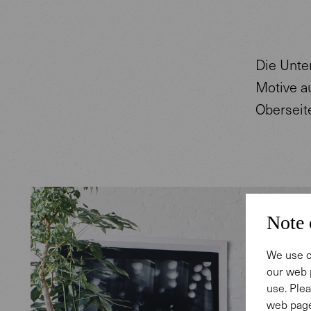
Die Unte
Motive au
Oberseit
Note 
We use c
our web 
use. Plea
web page