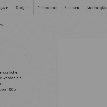
gazin
Designer
Professionals
Über uns
Nachhaltigkei
ows
ersönlichen
tur werden die
n
ößen 100 x