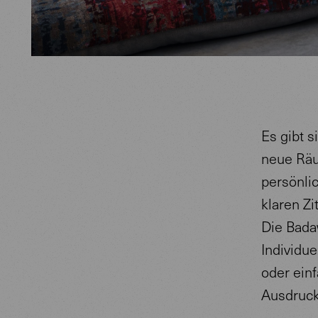
Es gibt s
neue Räu
persönli
klaren Zi
Die Badaw
Individue
oder einf
Ausdruck