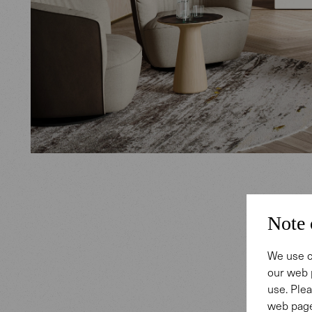
Note 
Monol
We use c
our web 
Zwei Vert
use. Plea
Stonehen
web page