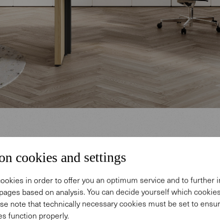
on cookies and settings
ithisch, variabel
ookies in order to offer you an optimum service and to further
pages based on analysis. You can decide yourself which cooki
ikale tragen eine Horizontale – wie bei der Kultstät
se note that technically necessary cookies must be set to ensur
ge. Bei diesem beindrucken-den Monument fand 
s function properly.