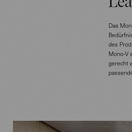
Lea
Das Mono
Bedürfni
des Prod
Mono-V s
gerecht 
passend