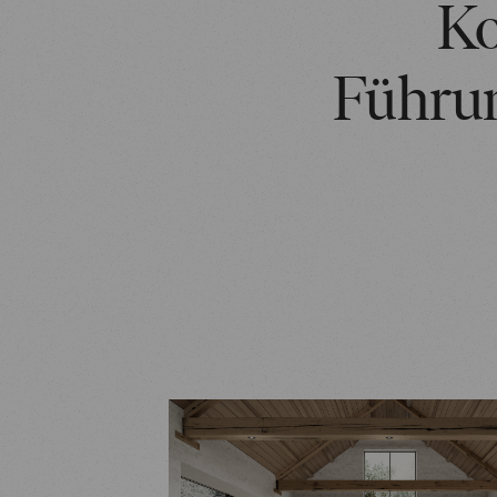
Ko
Führun