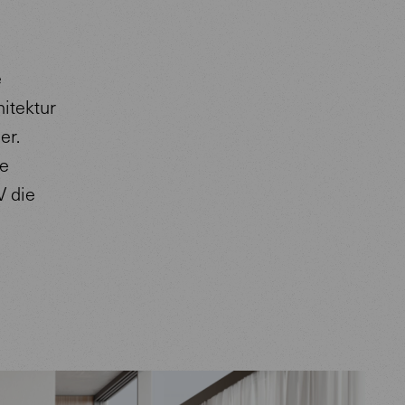
e
itektur
er.
le
V die