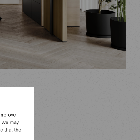
 improve
es we may
te
e that the
Wolfgang