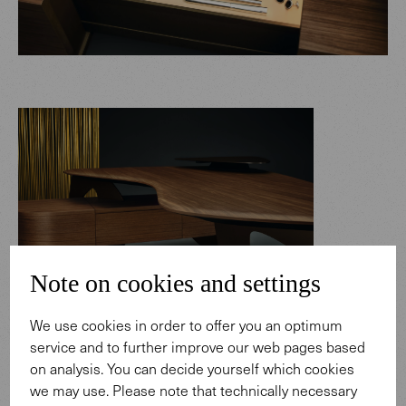
Note on cookies and settings
We use cookies in order to offer you an optimum
Wie denkt man einen Schreibtisch neu? Wie muss ein
service and to further improve our web pages based
Tisch beschaffen sein, der einen auf neue Gedanken
on analysis. You can decide yourself which cookies
bringt? Er sollte auf jeden Fall organisch sein, denn auch
we may use. Please note that technically necessary
die Natur kennt keine rechten Winkel – zu diesem