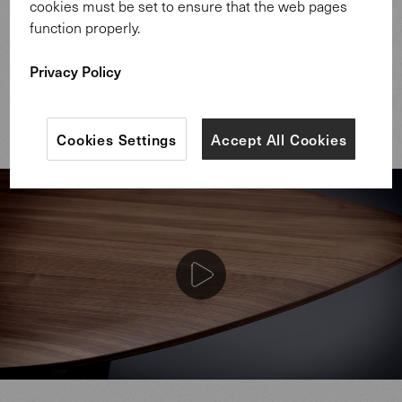
cookies must be set to ensure that the web pages
Schluss kamen die Designer von EOOS. Möglich wurde
function properly.
die einzigartige Möbelskulptur durch die
Handwerkskunst des Walter Knoll Entwicklungsteams,
Privacy Policy
das für Tama Desk eine Vielzahl völlig neuartiger
Konstruktions- und Furniertechniken entwickelte.
Cookies Settings
Accept All Cookies