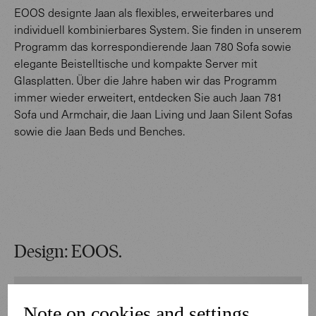
EOOS designte Jaan als flexibles, erweiterbares und
individuell kombinierbares System. Sie finden in unserem
Programm das korrespondierende Jaan 780 Sofa sowie
elegante Beistelltische und kompakte Server mit
Glasplatten. Über die Jahre haben wir das Programm
immer wieder erweitert, entdecken Sie auch Jaan 781
Sofa und Armchair, die Jaan Living und Jaan Silent Sofas
sowie die Jaan Beds und Benches.
Design: EOOS.
Note on cookies and settings