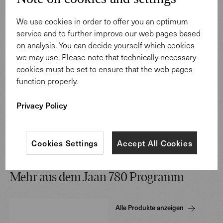
We use cookies in order to offer you an optimum
service and to further improve our web pages based
on analysis. You can decide yourself which cookies
we may use. Please note that technically necessary
cookies must be set to ensure that the web pages
function properly.
In Herrenberg bei Walter Knoll begann die Karriere des
Privacy Policy
Designtrios EOOS – bis heute wurden gemeinsam
zahlreiche Produkte verwirklicht.
Mehr Infos
Cookies Settings
Accept All Cookies
Mehr aus dem Jaan 780 Programm
Alle Produkte anzeigen