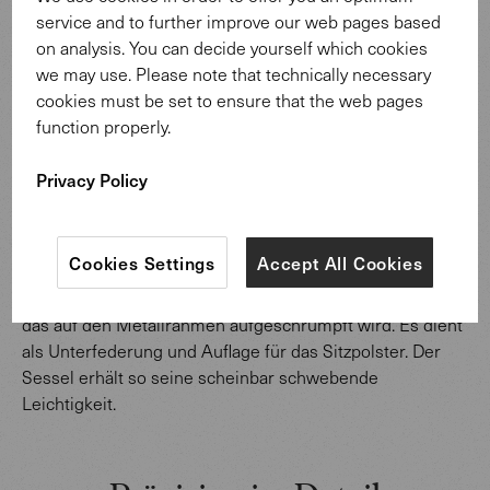
service and to further improve our web pages based
on analysis. You can decide yourself which cookies
we may use. Please note that technically necessary
cookies must be set to ensure that the web pages
function properly.
Holz wird nur eingesetzt, wo es einen
Nutzen bietet:
Privacy Policy
Als Handschmeichler und Konturgeber. Filigrane
Metallstreben verbinden die Beine des Sessels und
Cookies Settings
Accept All Cookies
halten die Auflage für die Kissen. Der Sitzkomfort ist nur
möglich durch ein technologisches Membrangewebe,
das auf den Metallrahmen aufgeschrumpft wird. Es dient
als Unterfederung und Auflage für das Sitzpolster. Der
Sessel erhält so seine scheinbar schwebende
Leichtigkeit.