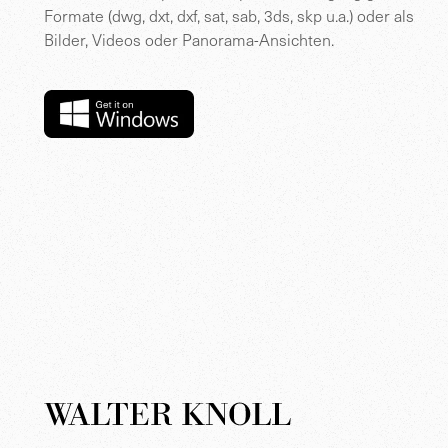
Formate (dwg, dxt, dxf, sat, sab, 3ds, skp u.a.) oder als
Bilder, Videos oder Panorama-Ansichten.