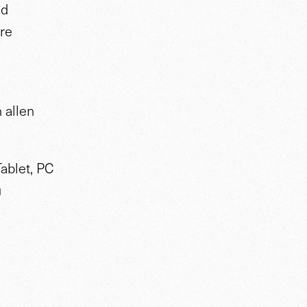
nd
re
n allen
ablet, PC
u