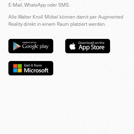
E-Mail, WhatsApp oder SMS.
Alle Walter Knoll Möbel können damit per Augmented
Reality direkt in einem Raum platziert werden.