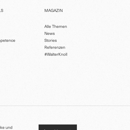
LS
MAGAZIN
Alle Themen
News
petence
Stories
Referenzen
#WalterKnoll
cke und