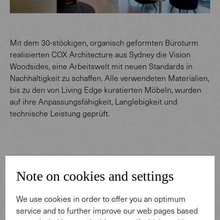
Mit dem 30-stöckigen, organisch geformten Büroturm
realisierten COX Architecture aus Sydney die Vision
Woodsides, eine Arbeitswelt mit neuen Standards in
Nachhaltigkeit zu schaffen. Alle verwendeten Materialien,
bis zu den von Living Edge kuratierten Möbeln, wurden
auf ihre Anpassungsfähigkeit, Langlebigkeit und
technische Leistung geprüft.
Mit ihrem zeitlosen Design, ihrer hohen Materialqualität
und der exzellenten Verarbeitung bringen unsere Möbel
Note on cookies and settings
die ganzheitliche Philosophie des Unternehmens zum
Ausdruck. Sie schaffen eine natürliche Atmosphäre und
We use cookies in order to offer you an optimum
steigern wirksam das Wohlbefinden der Mitarbeiter.
service and to further improve our web pages based