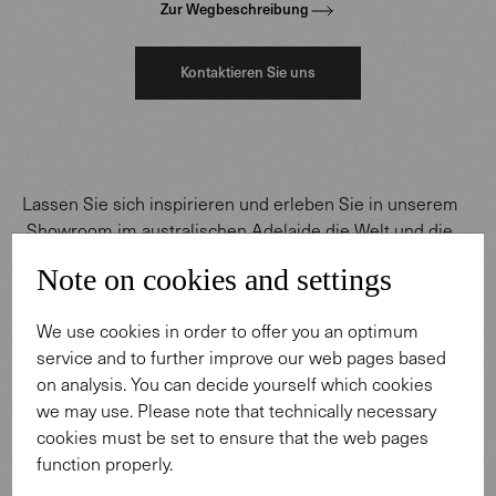
Zur Wegbeschreibung
Kontaktieren Sie uns
Lassen Sie sich inspirieren und erleben Sie in unserem
Showroom im australischen Adelaide die Welt und die
Produkte von Walter Knoll.
Note on cookies and settings
In unseren Ausstellungsräumen erwarten Sie sorgsam
inszenierte Interieurs, inspirierende Interieur Konzepte –
We use cookies in order to offer you an optimum
in kultivierten Farben und mit feinsten Materialien
service and to further improve our web pages based
gestaltet – und eine fachkundige Beratung zu allen
on analysis. You can decide yourself which cookies
Möglichkeiten im Detail.
we may use. Please note that technically necessary
Unsere Einrichtungsexperten sind gerne für Sie da –
cookies must be set to ensure that the web pages
bitte vereinbaren Sie einen Termin.
function properly.