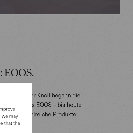
n: EOOS.
erg bei Walter Knoll begann die
es Designtrios EOOS – bis heute
 improve
meinsam zahlreiche Produkte
es we may
t.
e that the