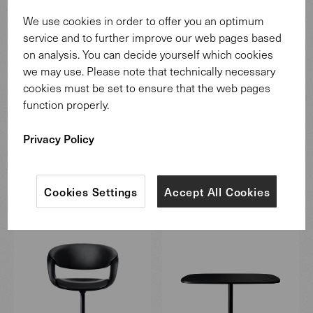
We use cookies in order to offer you an optimum
service and to further improve our web pages based
on analysis. You can decide yourself which cookies
we may use. Please note that technically necessary
Die Londoner Koryphäen verstehen Design immer als ein
cookies must be set to ensure that the web pages
gemeinsames Unterfangen. Und das funktioniert am
function properly.
besten mit einem Partner mit dem gleichen Mindset.
Privacy Policy
Mehr Infos
Cookies Settings
Accept All Cookies
Mehr aus dem Lox Programm