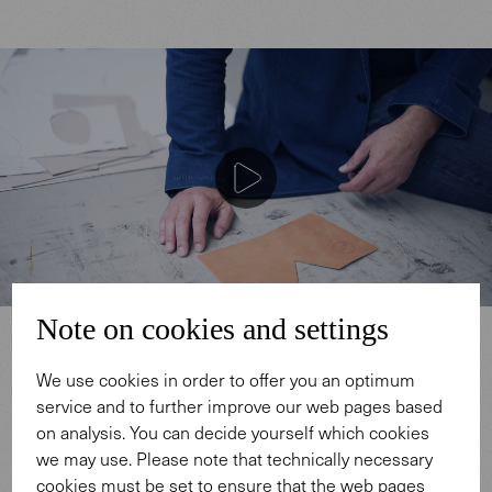
Note on cookies and settings
We use cookies in order to offer you an optimum
service and to further improve our web pages based
on analysis. You can decide yourself which cookies
we may use. Please note that technically necessary
Design: EOOS.
cookies must be set to ensure that the web pages