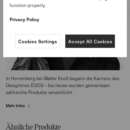
function properly.
Privacy Policy
Cookies Settings
Accept All Cookies
In Herrenberg bei Walter Knoll begann die Karriere des
Designtrios EOOS – bis heute wurden gemeinsam
zahlreiche Produkte verwirklicht.
Mehr Infos
Ähnliche Produkte