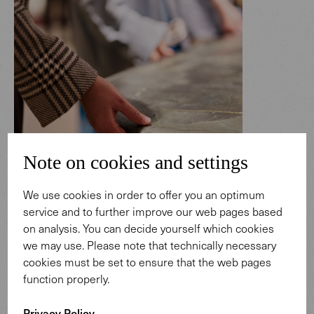
Note on cookies and settings
We use cookies in order to offer you an optimum
service and to further improve our web pages based
on analysis. You can decide yourself which cookies
we may use. Please note that technically necessary
cookies must be set to ensure that the web pages
Kontur und Statur
function properly.
Großer Wert wurde auf die Details in der Verarbeitung
Privacy Policy