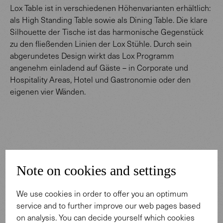
Lox Table ist in verschiedenen Höhenvarianten erhältlich:
als High Standing Table sowie als Dining Table. Die klare
Silhouette der Tische ist das harmonische Gegenstück
zu den fließenden Linien der Lox Stühle. Durch sein
abgerundetes Design wirkt das Lox Programm
angenehm einladend auf Gäste – in Corporate und
Hospitality Areas, Hotel und Gastronomie oder den
eigenen vier Wänden.
Note on cookies and settings
Design: Pearson Lloyd.
We use cookies in order to offer you an optimum
service and to further improve our web pages based
on analysis. You can decide yourself which cookies