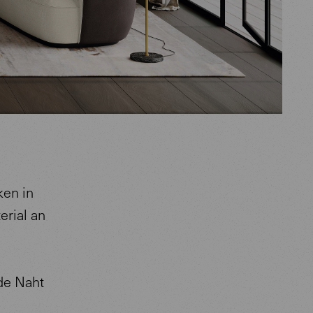
en in
rial an
ede Naht