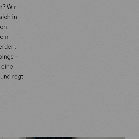
n? Wir
sich in
nen
eln,
erden.
pings –
 eine
 und regt