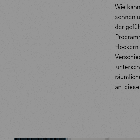
Wie kann
sehnen u
der gefü
Programm
Hockern 
Verschie
untersch
räumlich
an, diese