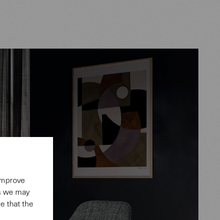
 improve
es we may
e that the