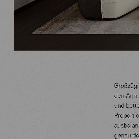
Großzügi
den Arm 
und bette
Proporti
ausbalanc
genau dor