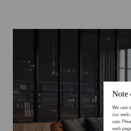
Note 
We use c
our web 
use. Plea
web page