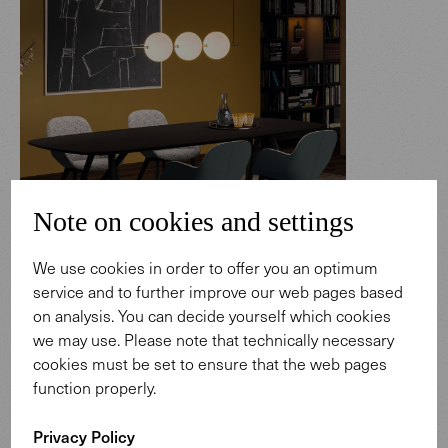
Note on cookies and settings
We use cookies in order to offer you an optimum
service and to further improve our web pages based
on analysis. You can decide yourself which cookies
Wertigkeit und Leichtigkeit
we may use. Please note that technically necessary
cookies must be set to ensure that the web pages
Ein großer Esstisch als Treffpunkt und Mittelpunkt des
function properly.
Hauses. Material und Form in perfekter Harmonie – ein
jeder, der am Tisch sitzt, spürt die Kraft. Großzügig finden
Privacy Policy