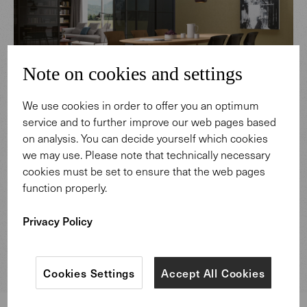
Note on cookies and settings
We use cookies in order to offer you an optimum
service and to further improve our web pages based
on analysis. You can decide yourself which cookies
Neptun Ozis, Architekt und Designer aus Istanbul,
we may use. Please note that technically necessary
entwarf den eleganten Holztisch als Hommage an Fikret
cookies must be set to ensure that the web pages
Moualla. Der 1967 verstorbene Maler war ein Mentor
function properly.
und guter Freund von Neptun Ozis‘ Vater Sadi Ozis.
Dieser entwickelte bereits 1964 einen gleichnamigen
Privacy Policy
Stuhl für die Fine Arts Academy Istanbul, um Moualla zu
ehren.
Cookies Settings
Accept All Cookies