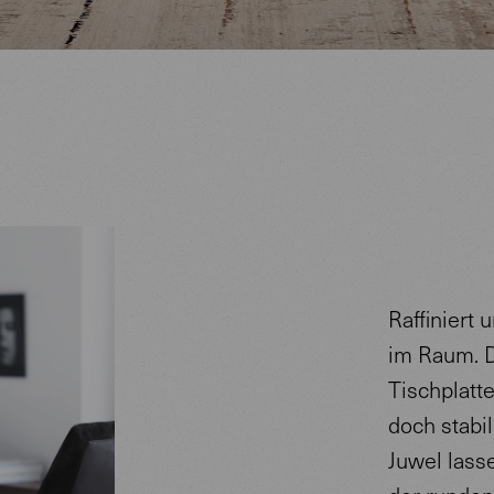
Raffiniert 
im Raum. D
Tischplatt
doch stabi
Juwel lass