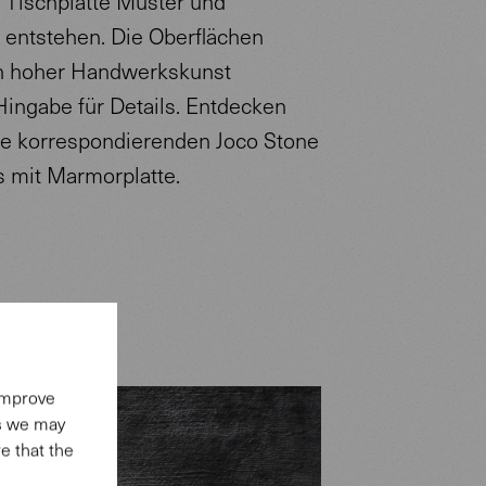
 Tischplatte Muster und
e entstehen. Die Oberflächen
n hoher Handwerkskunst
ingabe für Details. Entdecken
ie korrespondierenden Joco Stone
s mit Marmorplatte.
 improve
es we may
e that the