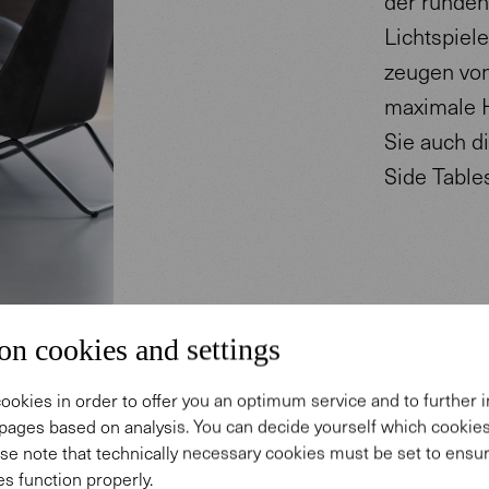
der runden
Lichtspiel
zeugen vo
maximale H
Sie auch d
Side Table
on cookies and settings
ookies in order to offer you an optimum service and to further
pages based on analysis. You can decide yourself which cooki
se note that technically necessary cookies must be set to ensur
s function properly.