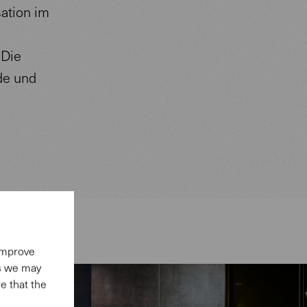
sation im
 Die
de und
 improve
es we may
e that the