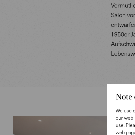
Vermutlic
Salon vor
entwarfen
1950er J
Aufschwu
Lebenswe
Note 
We use c
our web 
use. Plea
web page