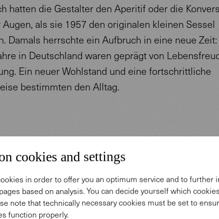
h hatten die Gestalter den Aperitif oder die Konver
 Augen, als sie 1957 den originalen kleinen Sessel
. Damals herrschte ein Aufbruch in eine neue Zeit:
ahre in Deutschland waren geprägt von Lebensfreu
ng. Ein neuer Wohlstand und eine fortschrittliche
ise bestimmten den Alltag.
on cookies and settings
ookies in order to offer you an optimum service and to further
pages based on analysis. You can decide yourself which cooki
se note that technically necessary cookies must be set to ensur
s function properly.